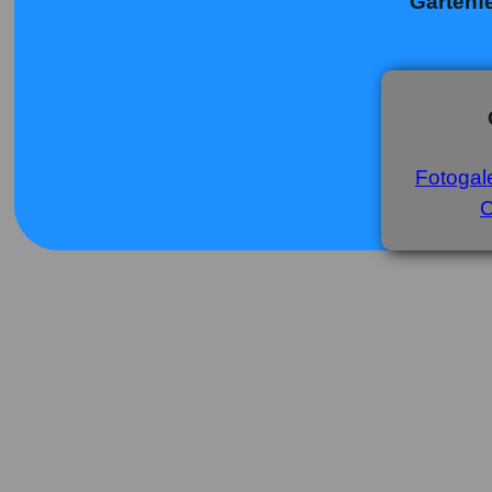
"Gartenf
Fotogale
C