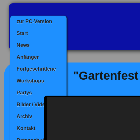
zur PC-Version
Start
News
Anfänger
Fortgeschrittene
"Gartenfest
Workshops
Partys
Bilder / Videos
Archiv
Kontakt