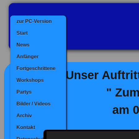
zur PC-Version
Start
News
Anfänger
Fortgeschrittene
Unser Auftrit
Workshops
" Zum
Partys
Bilder / Videos
am 0
Archiv
Kontakt