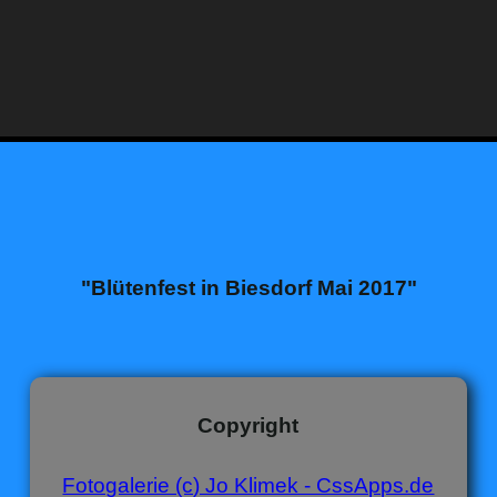
"Blütenfest in Biesdorf Mai 2017"
Copyright
Fotogalerie (c) Jo Klimek - CssApps.de