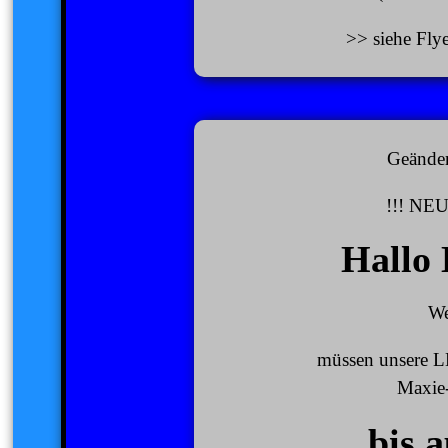
>> siehe Flye
Geänder
!!! NEU
Hallo 
We
müssen unsere L
Maxie
bis a