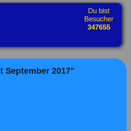
Du bist
Besucher
347655
dt September 2017"