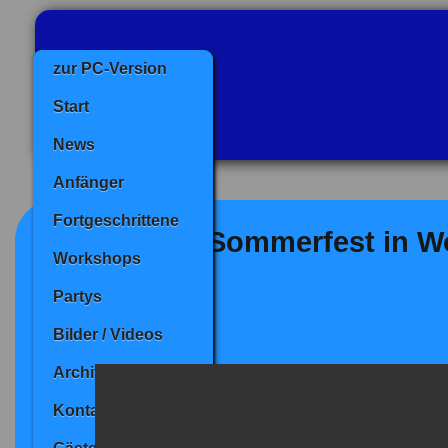
zur PC-Version
Start
News
Anfänger
Fortgeschrittene
"Sommerfest in Wo
Workshops
Partys
Bilder / Videos
Archiv
Kontakt